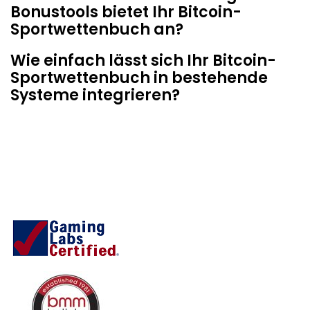
Bonustools bietet Ihr Bitcoin-
Sportwettenbuch an?
Wie einfach lässt sich Ihr Bitcoin-
Sportwettenbuch in bestehende
Systeme integrieren?