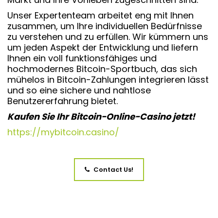
Unser Expertenteam arbeitet eng mit Ihnen
zusammen, um Ihre individuellen Bedürfnisse
zu verstehen und zu erfüllen. Wir kümmern uns
um jeden Aspekt der Entwicklung und liefern
Ihnen ein voll funktionsfähiges und
hochmodernes Bitcoin-Sportbuch, das sich
mühelos in Bitcoin-Zahlungen integrieren lässt
und so eine sichere und nahtlose
Benutzererfahrung bietet.
Kaufen Sie Ihr Bitcoin-Online-Casino jetzt!
https://mybitcoin.casino/
Contact Us!