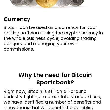
Currency
Bitcoin can be used as a currency for your
betting software, using the cryptocurrency in
the whole business cycle, avoiding trading
dangers and managing your own
commissions.
Why the need for Bitcoin
Sportsbook?
Right now, Bitcoin is still an all-around
curiosity fighting to break into standard use,
we have identified a number of benefits and
innovations that will benefit the gambling