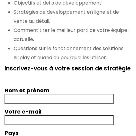
Objectifs et défis de développement.
Stratégies de développement en ligne et de
vente au détail.
Comment tirer le meilleur parti de votre équipe
actuelle.
Questions sur le fonctionnement des solutions
Sirplay et quand ou pourquoi les utiliser.
Inscrivez-vous à votre session de stratégie
Nom et prénom
Votre e-mail
Pays