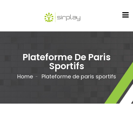
Plateforme De Paris
Sportifs
Home
Plateforme de paris sportifs