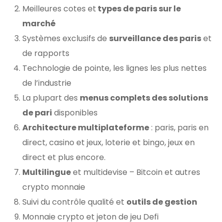
Meilleures cotes et
types de paris sur le
marché
Systèmes exclusifs de
surveillance des paris
et
de rapports
Technologie de pointe, les lignes les plus nettes
de l’industrie
La plupart des
menus complets des solutions
de pari
disponibles
Architecture multiplateforme
: paris, paris en
direct, casino et jeux, loterie et bingo, jeux en
direct et plus encore.
Multilingue
et multidevise – Bitcoin et autres
crypto monnaie
Suivi du contrôle qualité et
outils de gestion
Monnaie crypto et jeton de jeu Defi