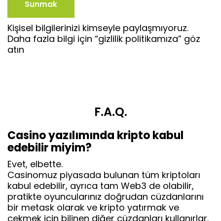
Kişisel bilgilerinizi kimseyle paylaşmıyoruz.
Daha fazla bilgi için “gizlilik politikamıza” göz
atın
F.A.Q.
Casino yazılımında kripto kabul
edebilir miyim?
Evet, elbette.
Casinomuz piyasada bulunan tüm kriptoları
kabul edebilir, ayrıca tam Web3 de olabilir,
pratikte oyuncularınız doğrudan cüzdanlarını
bir metask olarak ve kripto yatırmak ve
çekmek için bilinen diğer cüzdanları kullanırlar.