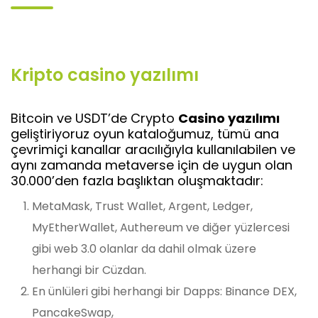
Kripto casino yazılımı
Bitcoin ve USDT’de Crypto
Casino yazılımı
geliştiriyoruz oyun kataloğumuz, tümü ana
çevrimiçi kanallar aracılığıyla kullanılabilen ve
aynı zamanda metaverse için de uygun olan
30.000’den fazla başlıktan oluşmaktadır:
MetaMask, Trust Wallet, Argent, Ledger,
MyEtherWallet, Authereum ve diğer yüzlercesi
gibi web 3.0 olanlar da dahil olmak üzere
herhangi bir Cüzdan.
En ünlüleri gibi herhangi bir Dapps: Binance DEX,
PancakeSwap,