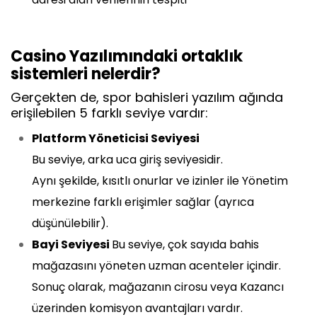
Casino Yazılımındaki ortaklık
sistemleri nelerdir?
Gerçekten de, spor bahisleri yazılım ağında
erişilebilen 5 farklı seviye vardır:
Platform Yöneticisi Seviyesi
Bu seviye, arka uca giriş seviyesidir.
Aynı şekilde, kısıtlı onurlar ve izinler ile Yönetim
merkezine farklı erişimler sağlar (ayrıca
düşünülebilir).
Bayi Seviyesi
Bu seviye, çok sayıda bahis
mağazasını yöneten uzman acenteler içindir.
Sonuç olarak, mağazanın cirosu veya Kazancı
üzerinden komisyon avantajları vardır.