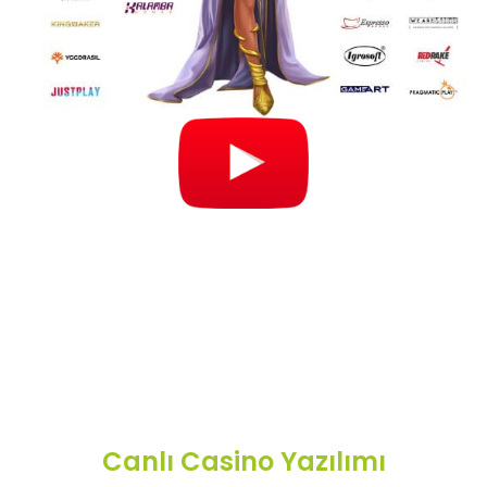
Canlı Casino Yazılımı