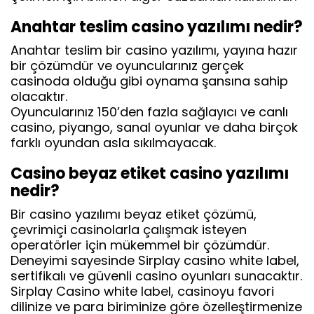
Anahtar teslim casino yazılımı nedir?
Anahtar teslim bir casino yazılımı, yayına hazır
bir çözümdür ve oyuncularınız gerçek
casinoda olduğu gibi oynama şansına sahip
olacaktır.
Oyuncularınız 150’den fazla sağlayıcı ve canlı
casino, piyango, sanal oyunlar ve daha birçok
farklı oyundan asla sıkılmayacak.
Casino beyaz etiket casino yazılımı
nedir?
Bir casino yazılımı beyaz etiket çözümü,
çevrimiçi casinolarla çalışmak isteyen
operatörler için mükemmel bir çözümdür.
Deneyimi sayesinde Sirplay casino white label,
sertifikalı ve güvenli casino oyunları sunacaktır.
Sirplay Casino white label, casinoyu favori
dilinize ve para biriminize göre özelleştirmenize