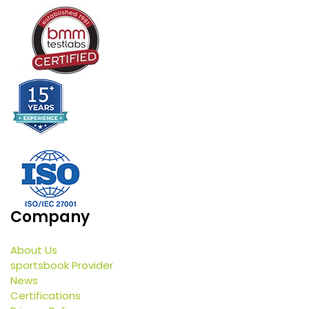
Company
About Us
sportsbook Provider
News
Certifications