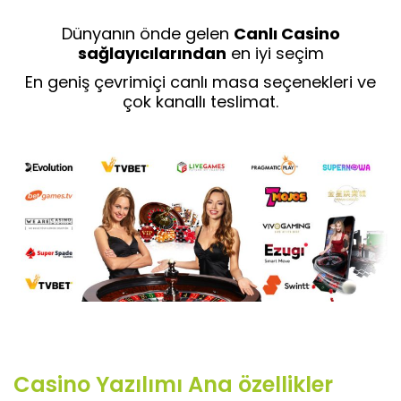
Dünyanın önde gelen
Canlı Casino
sağlayıcılarından
en iyi seçim
En geniş çevrimiçi canlı masa seçenekleri ve
çok kanallı teslimat.
Casino Yazılımı Ana özellikler