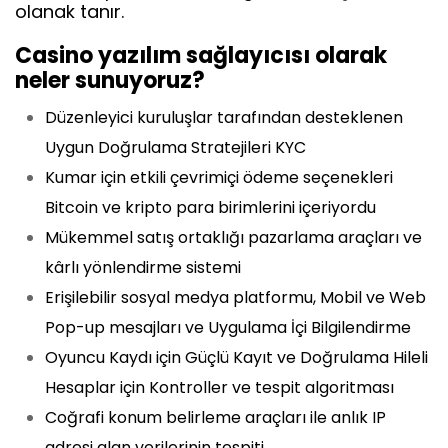
olanak tanır.
Casino yazılım sağlayıcısı olarak
neler sunuyoruz?
Düzenleyici kuruluşlar tarafından desteklenen
Uygun Doğrulama Stratejileri KYC
Kumar için etkili çevrimiçi ödeme seçenekleri
Bitcoin ve kripto para birimlerini içeriyordu
Mükemmel satış ortaklığı pazarlama araçları ve
kârlı yönlendirme sistemi
Erişilebilir sosyal medya platformu, Mobil ve Web
Pop-up mesajları ve Uygulama İçi Bilgilendirme
Oyuncu Kaydı için Güçlü Kayıt ve Doğrulama Hileli
Hesaplar için Kontroller ve tespit algoritması
Coğrafi konum belirleme araçları ile anlık IP
adresi alan verilerinin tespiti