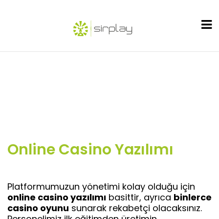
Online Casino Yazılımı
Platformumuzun yönetimi kolay olduğu için
online casino yazılımı
basittir, ayrıca
binlerce
casino oyunu
sunarak rekabetçi olacaksınız.
Personelimiz ilk eğitimden üretimin