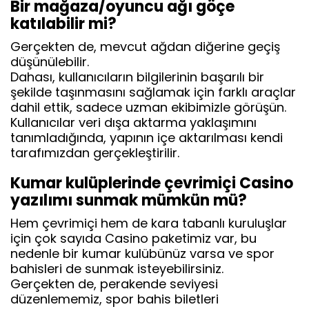
Bir mağaza/oyuncu ağı göçe
katılabilir mi?
Gerçekten de, mevcut ağdan diğerine geçiş
düşünülebilir.
Dahası, kullanıcıların bilgilerinin başarılı bir
şekilde taşınmasını sağlamak için farklı araçlar
dahil ettik, sadece uzman ekibimizle görüşün.
Kullanıcılar veri dışa aktarma yaklaşımını
tanımladığında, yapının içe aktarılması kendi
tarafımızdan gerçekleştirilir.
Kumar kulüplerinde çevrimiçi Casino
yazılımı sunmak mümkün mü?
Hem çevrimiçi hem de kara tabanlı kuruluşlar
için çok sayıda Casino paketimiz var, bu
nedenle bir kumar kulübünüz varsa ve spor
bahisleri de sunmak isteyebilirsiniz.
Gerçekten de, perakende seviyesi
düzenlememiz, spor bahis biletleri