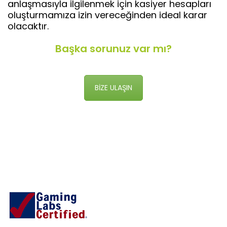
anlaşmasıyla ilgilenmek için kasiyer hesapları
oluşturmamıza izin vereceğinden ideal karar
olacaktır.
Başka sorunuz var mı?
BİZE ULAŞIN