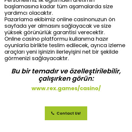
başlamasına kadar tüm aşamalarda size
yardımcı olacaktır.
Pazarlama ekibimiz online casinonuzun ön
sayfada yer almasını sağlayacak ve size
yüksek görünürlük garantisi verecektir.
Online casino platformu kullanıma hazır
oyunlarla birlikte teslim edilecek, ayrıca izleme
araçları yeni işinizin ilerleyişini net bir şekilde
görmenizi sağlayacaktır.
Bu bir temadır ve özelleştirilebilir,
çalışırken görün:
www.rex.games/casino/
Contact Us!