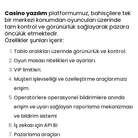
Casino yazılım
platformumuz, bahisçilere tek
bir merkezi konumdan oyuncuları üzerinde
tam kontrol ve görünürlük sağlayarak pazara
öncülük etmektedir.
Özellikler şunları içerir:
Tablo aralıkları üzerinde görünürlük ve kontrol.
Oyun masası nitelikleri ve ayarları.
VIP limitleri.
Müşteri işlevselliği ve özelleştirme araçlarımıza
erişim.
Operatörlere operasyonel bildirimlere anında
erişim ve uyarı sağlayan raporlama mekanizması
ve bildirim sistemi
İş zekası için API BI
Pazarlama araçları