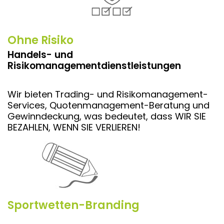
Ohne Risiko
Handels- und
Risikomanagementdienstleistungen
Wir bieten Trading- und Risikomanagement-
Services, Quotenmanagement-Beratung und
Gewinndeckung, was bedeutet, dass WIR SIE
BEZAHLEN, WENN SIE VERLIEREN!
Sportwetten-Branding