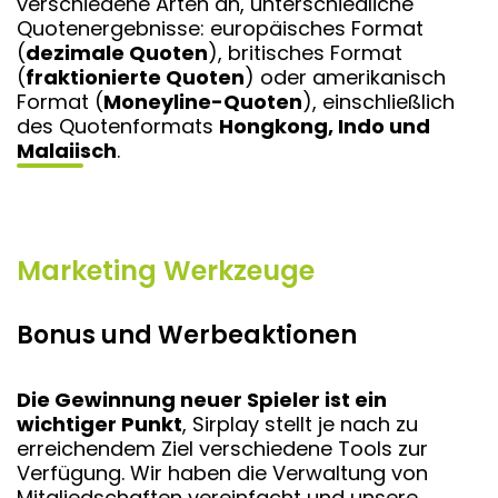
verschiedene Arten an, unterschiedliche
Quotenergebnisse: europäisches Format
(
dezimale Quoten
), britisches Format
(
fraktionierte Quoten
) oder amerikanisch
Format (
Moneyline-Quoten
), einschließlich
des Quotenformats
Hongkong, Indo und
Malaiisch
.
Marketing Werkzeuge
Bonus und Werbeaktionen
Die Gewinnung neuer Spieler ist ein
wichtiger Punkt
, Sirplay stellt je nach zu
erreichendem Ziel verschiedene Tools zur
Verfügung. Wir haben die Verwaltung von
Mitgliedschaften vereinfacht und unsere