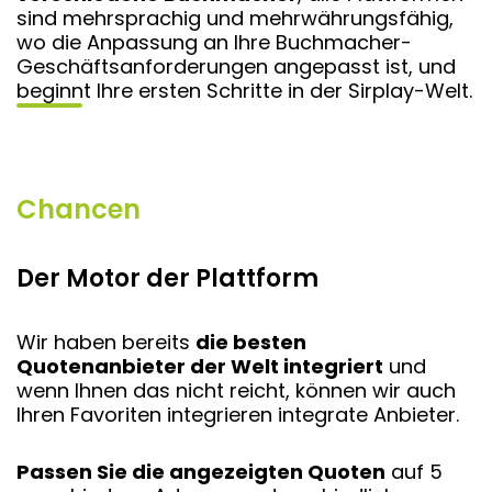
sind mehrsprachig und mehrwährungsfähig,
wo die Anpassung an Ihre Buchmacher-
Geschäftsanforderungen angepasst ist, und
beginnt Ihre ersten Schritte in der Sirplay-Welt.
Chancen
Der Motor der Plattform
Wir haben bereits
die besten
Quotenanbieter der Welt integriert
und
wenn Ihnen das nicht reicht, können wir auch
Ihren Favoriten integrieren integrate Anbieter.
Passen Sie die angezeigten Quoten
auf 5