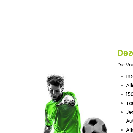
Dez
Die Ve
In
Al
15
Ta
Je
Au
Al