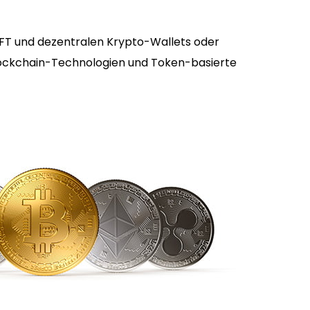
FT und dezentralen Krypto-Wallets oder
, Blockchain-Technologien und Token-basierte