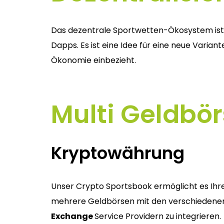
Das dezentrale Sportwetten-Ökosystem ist
Dapps. Es ist eine Idee für eine neue Varia
Ökonomie einbezieht.
Multi Geldbö
Kryptowährung
Unser Crypto Sportsbook ermöglicht es Ihr
mehrere Geldbörsen mit den verschieden
Exchange
Service Providern zu integrieren.