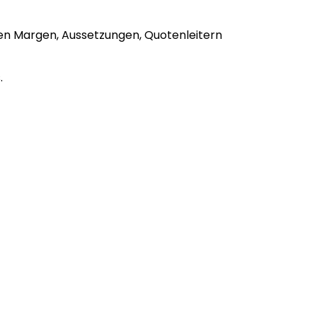
en Margen, Aussetzungen, Quotenleitern
.