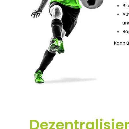
Bl
Au
un
Bo
Kann ü
Dezentralisie