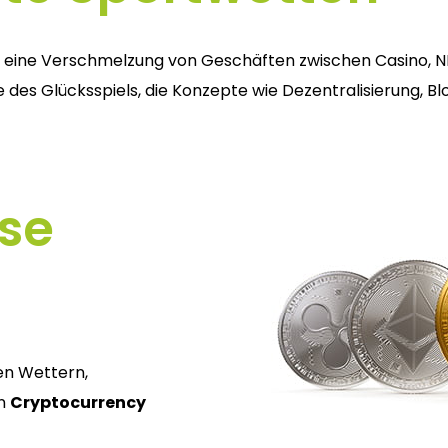
 eine Verschmelzung von Geschäften zwischen Casino, N
nte des Glücksspiels, die Konzepte wie Dezentralisierung
rse
en Wettern,
en
Cryptocurrency