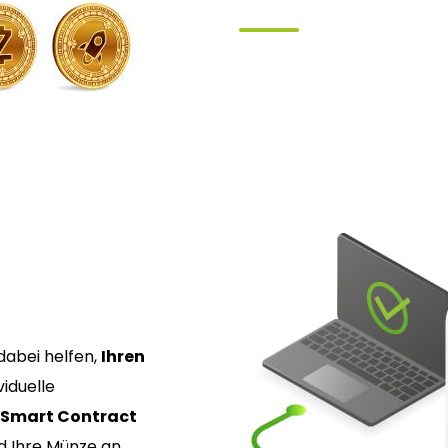
abei helfen,
Ihren
ividuelle
 Smart Contract
 Ihre Münze an