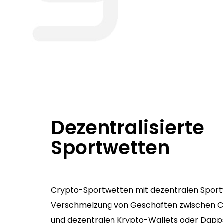
Dezentralisierte
Sportwetten
Crypto-Sportwetten mit dezentralen Sportw
Verschmelzung von Geschäften zwischen Ca
und dezentralen Krypto-Wallets oder Dapp